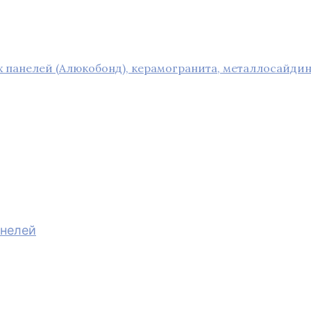
панелей (Алюкобонд), керамогранита, металлосайдин
анелей